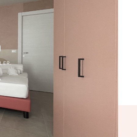
g
LER.