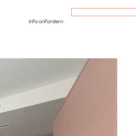
Book
Info anfordern
now
 Smart-Traveler.