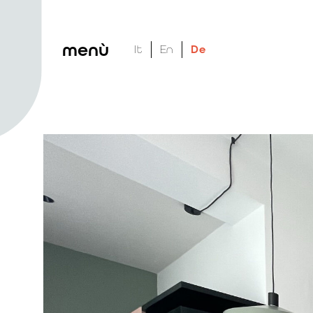
menù
It
En
De
Kompakt, dynami