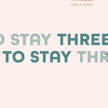
Host & owner
YS TO STAY
T
STAY
THREE W
5
ME