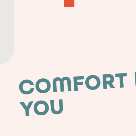
Studio
-
Smart
Living
|
Kompakt,
dynamisch,
essenziell.
Für
Smart-
Traveler.
COMFORT
U