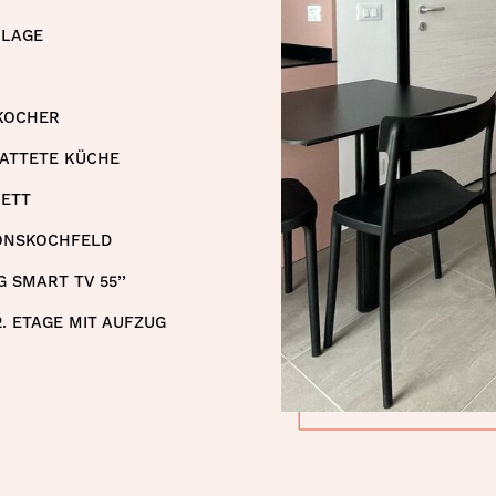
NLAGE
KOCHER
ATTETE KÜCHE
ETT
ONSKOCHFELD
 SMART TV 55’’
2. ETAGE MIT AUFZUG
Studio
-
Smart
Living
|
Kompakt,
dynamisch,
essenziell.
Für
Smart-