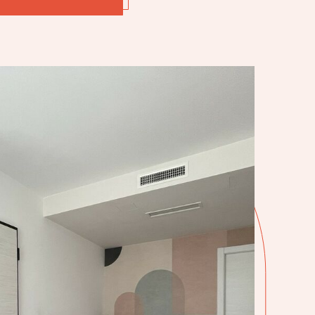
Studio
-
Smart
Living
|
Kompakt,
dynamisc
essenziell
Für
Smart-
Traveler.