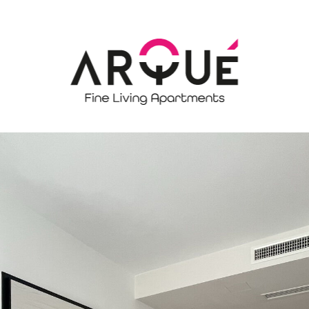
Einzigartiger, perfekt organisierter Raum mit Balkon.
sch, essenziell. Für