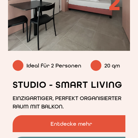
2
<p>Einzimmerwohnung
mit
Balkon
zum
Ideal für 2 Personen
20 qm
Innenhof.
</p>
STUDIO - SMART LIVING
EINZIGARTIGER, PERFEKT ORGANISIERTER
RAUM MIT BALKON.
Entdecke mehr