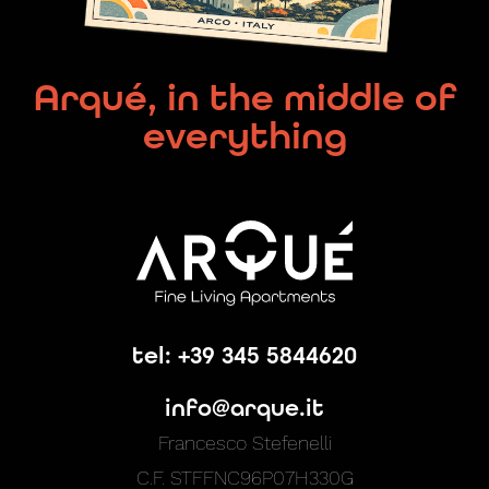
Arqué, in the middle of
everything
tel: +39 345 5844620
info@arque.it
Francesco Stefenelli
C.F. STFFNC96P07H330G