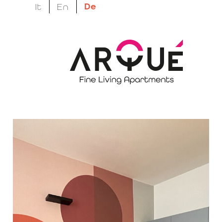
De
It
En
Wähle deine Art, Arco zu erleben.
Your space. Your
vibe.