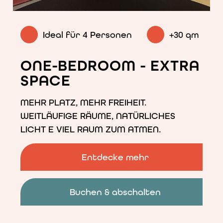
<p>Zweizimmerwohnung
mit
Blick
auf
Ideal für 4 Personen
+30 qm
die
Via
Segantini</p>
ONE-BEDROOM - EXTRA
SPACE
MEHR PLATZ, MEHR FREIHEIT.
WEITLÄUFIGE RÄUME, NATÜRLICHES
LICHT E VIEL RAUM ZUM ATMEN.
Entdecke mehr
Buchen & abschalten