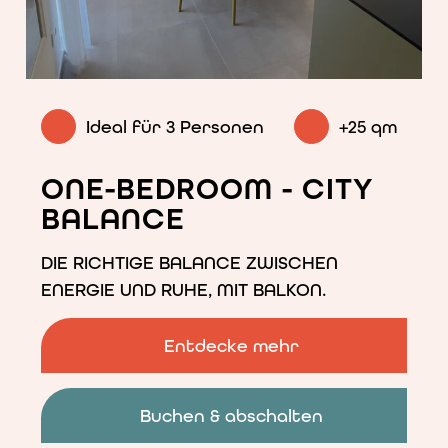
<p>Zweizimmerwohnung
mit
Balkon
zum
Ideal für 3 Personen
+25 qm
Innenhof</p>
ONE-BEDROOM - CITY
BALANCE
DIE RICHTIGE BALANCE ZWISCHEN
ENERGIE UND RUHE, MIT BALKON.
Entdecke mehr
Buchen & abschalten