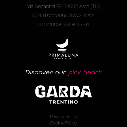
Via Segantini 79, 38062 Arco (TN)
CIN: IT022006C2KW2LNAIY
IT022006C2KQKHB6YI
Discover our
pink heart
Privacy Policy
Cookie Policy