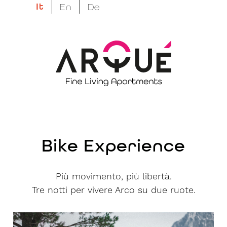
It
En
De
Appartamenti vacanza ad Arco - Garda
Trentino
Il tuo ritmo, il tuo
tempo, la tua libertà.
Bike Experience
Più movimento, più libertà.
Tre notti per vivere Arco su due ruote.