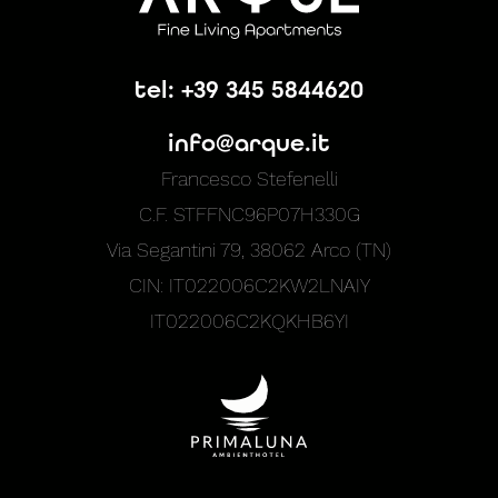
tel: +39 345 5844620
info@arque.it
Francesco Stefenelli
C.F. STFFNC96P07H330G
Via Segantini 79, 38062 Arco (TN)
CIN: IT022006C2KW2LNAIY
IT022006C2KQKHB6YI