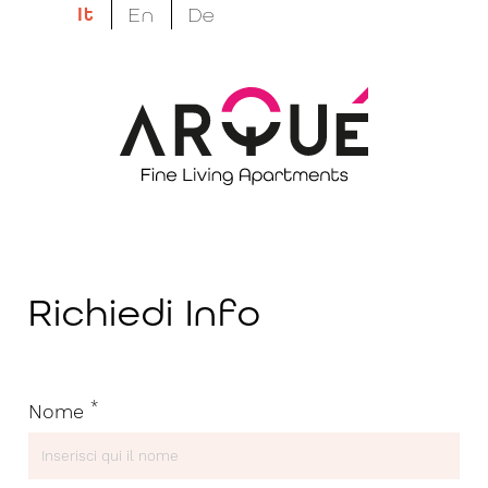
It
En
De
Appartamenti vacanza ad Arco - Garda
Trentino
Il tuo ritmo, il tuo
tempo, la tua libertà.
Richiedi Info
Lascia questo campo vuoto
*
Nome