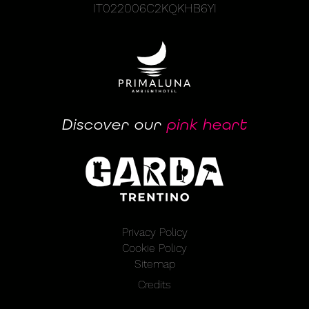
IT022006C2KQKHB6YI
Discover our
pink heart
Privacy Policy
Cookie Policy
Sitemap
Credits