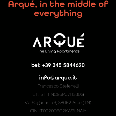
Arqué, in the middle of
everything
tel: +39 345 5844620
info@arque.it
Francesco Stefenelli
C.F. STFFNC96P07H330G
Via Segantini 79, 38062 Arco (TN)
CIN: IT022006C2KW2LNAIY