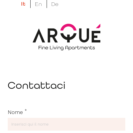
It
En
De
Richiedi Info
Contattaci
Lascia questo campo vuoto
*
Nome