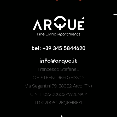
tel: +39 345 5844620
info@arque.it
Francesco Stefenelli
C.F. STFFNC96P07H330G
Via Segantini 79, 38062 Arco (TN)
CIN: IT022006C2KW2LNAIY
IT022006C2KQKHB6YI